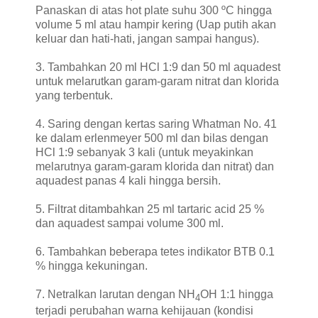
Panaskan di atas hot plate suhu 300 ºC hingga
volume 5 ml atau hampir kering (Uap putih akan
keluar dan hati-hati, jangan sampai hangus).
3. Tambahkan 20 ml HCl 1:9 dan 50 ml aquadest
untuk melarutkan garam-garam nitrat dan klorida
yang terbentuk.
4. Saring dengan kertas saring Whatman No. 41
ke dalam erlenmeyer 500 ml dan bilas dengan
HCl 1:9 sebanyak 3 kali (untuk meyakinkan
melarutnya garam-garam klorida dan nitrat) dan
aquadest panas 4 kali hingga bersih.
5. Filtrat ditambahkan 25 ml tartaric acid 25 %
dan aquadest sampai volume 300 ml.
6. Tambahkan beberapa tetes indikator BTB 0.1
% hingga kekuningan.
7. Netralkan larutan dengan NH
OH 1:1 hingga
4
terjadi perubahan warna kehijauan (kondisi