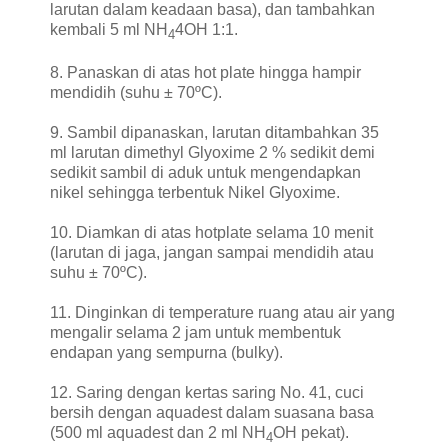
larutan dalam keadaan basa), dan tambahkan
kembali 5 ml NH
4OH 1:1.
4
8. Panaskan di atas hot plate hingga hampir
mendidih (suhu ± 70ºC).
9. Sambil dipanaskan, larutan ditambahkan 35
ml larutan dimethyl Glyoxime 2 % sedikit demi
sedikit sambil di aduk untuk mengendapkan
nikel sehingga terbentuk Nikel Glyoxime.
10. Diamkan di atas hotplate selama 10 menit
(larutan di jaga, jangan sampai mendidih atau
suhu ± 70ºC).
11. Dinginkan di temperature ruang atau air yang
mengalir selama 2 jam untuk membentuk
endapan yang sempurna (bulky).
12. Saring dengan kertas saring No. 41, cuci
bersih dengan aquadest dalam suasana basa
(500 ml aquadest dan 2 ml NH
OH pekat).
4