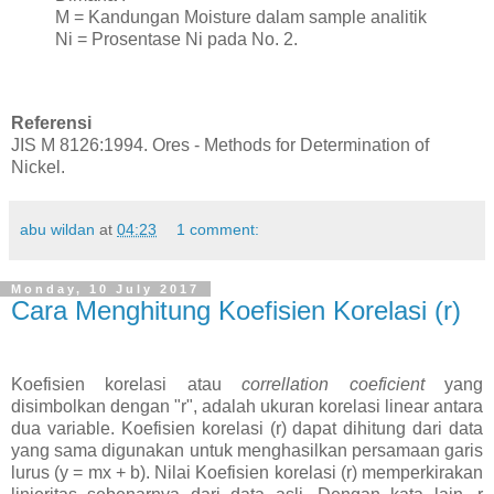
M = Kandungan Moisture dalam sample analitik
Ni = Prosentase Ni pada No. 2.
Referensi
JIS M 8126:1994. Ores - Methods for Determination of
Nickel.
abu wildan
at
04:23
1 comment:
Monday, 10 July 2017
Cara Menghitung Koefisien Korelasi (r)
Koefisien korelasi atau
correllation coeficient
yang
disimbolkan dengan "r", adalah ukuran korelasi linear antara
dua variable. Koefisien korelasi (r) dapat dihitung dari data
yang sama digunakan untuk menghasilkan persamaan garis
lurus (y = mx + b). Nilai Koefisien korelasi (r) memperkirakan