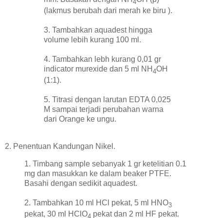
4
(lakmus berubah dari merah ke biru ).
3. Tambahkan aquadest hingga
volume lebih kurang 100 ml.
4. Tambahkan lebh kurang 0,01 gr
indicator murexide dan 5 ml NH
OH
4
(1:1).
5. Titrasi dengan larutan EDTA 0,025
M sampai terjadi perubahan warna
dari Orange ke ungu.
2. Penentuan Kandungan Nikel.
1. Timbang sample sebanyak 1 gr ketelitian 0.1
mg dan masukkan ke dalam beaker PTFE.
Basahi dengan sedikit aquadest.
2. Tambahkan 10 ml HCl pekat, 5 ml HNO
3
pekat, 30 ml HClO
pekat dan 2 ml HF pekat.
4