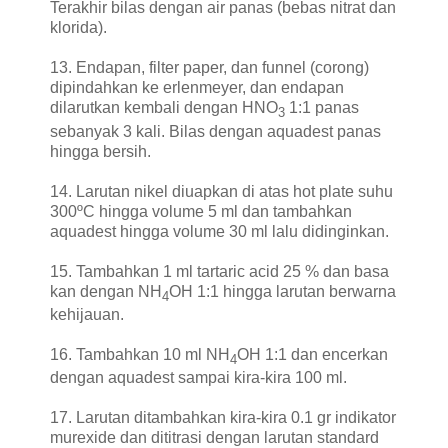
Terakhir bilas dengan air panas (bebas nitrat dan
klorida).
13. Endapan, filter paper, dan funnel (corong)
dipindahkan ke erlenmeyer, dan endapan
dilarutkan kembali dengan HNO
1:1 panas
3
sebanyak 3 kali. Bilas dengan aquadest panas
hingga bersih.
14. Larutan nikel diuapkan di atas hot plate suhu
300ºC hingga volume 5 ml dan tambahkan
aquadest hingga volume 30 ml lalu didinginkan.
15. Tambahkan 1 ml tartaric acid 25 % dan basa
kan dengan NH
OH 1:1 hingga larutan berwarna
4
kehijauan.
16. Tambahkan 10 ml NH
OH 1:1 dan encerkan
4
dengan aquadest sampai kira-kira 100 ml.
17. Larutan ditambahkan kira-kira 0.1 gr indikator
murexide dan dititrasi dengan larutan standard