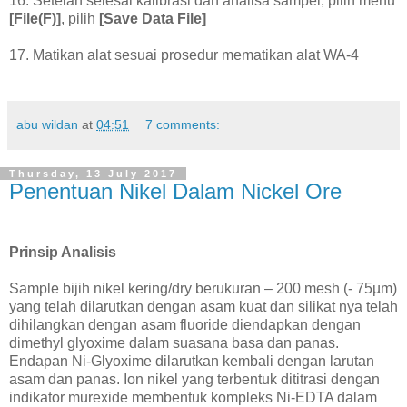
16. Setelah selesai kalibrasi dan analisa sampel, pilih menu
[File(F)]
, pilih
[Save Data File]
17. Matikan alat sesuai prosedur mematikan alat WA-4
abu wildan
at
04:51
7 comments:
Thursday, 13 July 2017
Penentuan Nikel Dalam Nickel Ore
Prinsip Analisis
Sample bijih nikel kering/dry berukuran – 200 mesh (- 75µm)
yang telah dilarutkan dengan asam kuat dan silikat nya telah
dihilangkan dengan asam fluoride diendapkan dengan
dimethyl glyoxime dalam suasana basa dan panas.
Endapan Ni-Glyoxime dilarutkan kembali dengan larutan
asam dan panas. Ion nikel yang terbentuk dititrasi dengan
indikator murexide membentuk kompleks Ni-EDTA dalam