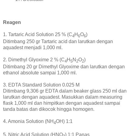
Reagen
1. Tartaric Acid Solution 25 % (C
H
O
)
4
6
6
Ditimbang 250 gr Tartaric acid dan larutkan dengan
aquadest menjadi 1,000 ml.
2. Dimethyl Glyoxime 2 % (C
H
N
O
)
4
5
2
2
Ditimbang 20 gr Dimethyl Glyoxime dan larutkan dengan
ethanol absolute sampai 1,000 ml.
3. EDTA Standard Solution 0.025 M
Ditimbang 9,306 gr EDTA dalam beaker glass 250 ml dan
larutkan dengan aquadest. Masukkan dalam measuring
flask 1,000 ml dan himpitkan dengan aquadest sampai
tanda batas dan dikocok hingga homogen.
4. Amonia Solution (NH
OH) 1:1
4
5. Nitric Acid Solution (HNO
) 1:1 Panas