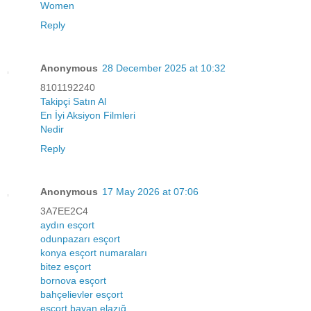
Women
Reply
Anonymous
28 December 2025 at 10:32
8101192240
Takipçi Satın Al
En İyi Aksiyon Filmleri
Nedir
Reply
Anonymous
17 May 2026 at 07:06
3A7EE2C4
aydın esçort
odunpazarı esçort
konya esçort numaraları
bitez esçort
bornova esçort
bahçelievler esçort
esçort bayan elazığ