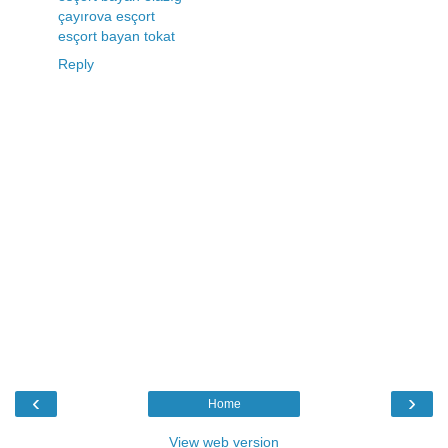
çayırova esçort
esçort bayan tokat
Reply
‹
›
Home
View web version